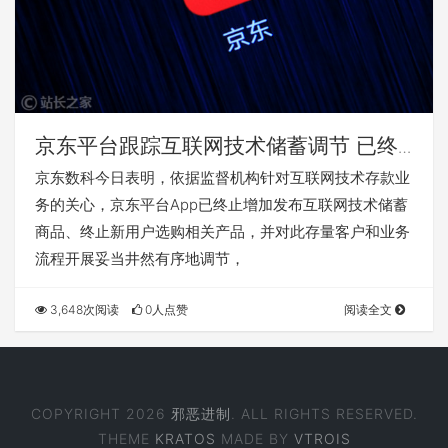
京东平台跟踪互联网技术储蓄调节 已终
止增加发布互联网技术储蓄商品
京东数科今日表明，依据监督机构针对互联网技术存款业
务的关心，京东平台App已终止增加发布互联网技术储蓄
商品、终止新用户选购相关产品，并对此存量客户和业务
流程开展妥当井然有序地调节，
3,648次阅读
0人点赞
阅读全文
COPYRIGHT 2026
邪恶进制
. ALL RIGHTS RESERVED.
THEME
KRATOS
MADE BY
VTROIS